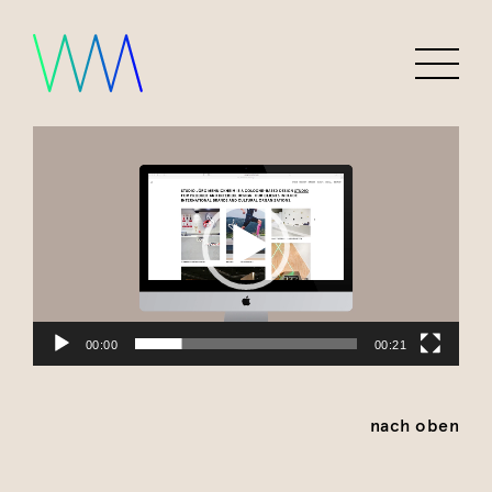
Video-
Player
00:00
00:21
nach oben